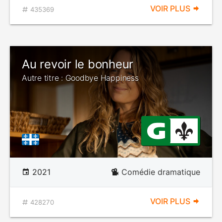
VOIR PLUS
435369
Au revoir le bonheur
Autre titre : Goodbye Happiness
2021
Comédie dramatique
VOIR PLUS
428270