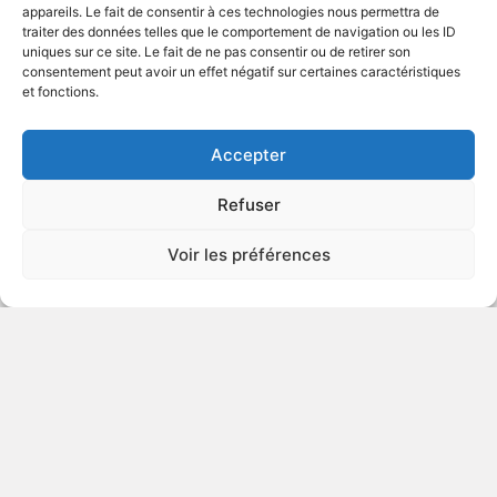
appareils. Le fait de consentir à ces technologies nous permettra de
traiter des données telles que le comportement de navigation ou les ID
uniques sur ce site. Le fait de ne pas consentir ou de retirer son
2018
Drame
consentement peut avoir un effet négatif sur certaines caractéristiques
et fonctions.
VOIR PLUS
410809
Accepter
Refuser
Trop : saison 1
Voir les préférences
DÉCONSEILLÉ
AUX JEUNES
ENFANTS
2017
Série télévisée comique