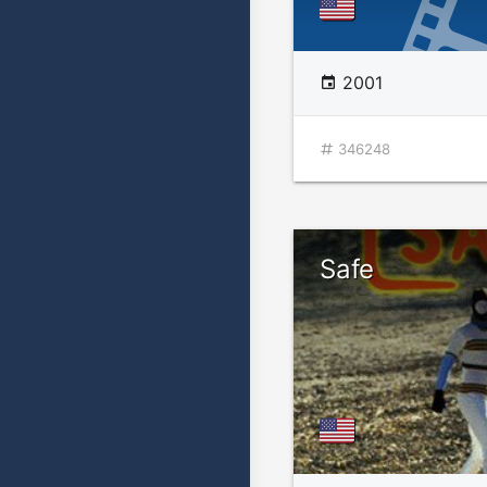
2001
346248
Safe