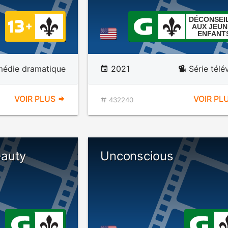
DÉCONSEI
AUX JEUN
ENFANT
édie dramatique
2021
Série télé
VOIR PLUS
VOIR PL
432240
auty
Unconscious