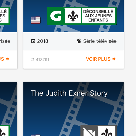
LLÉ
DÉCONSEILLÉ
ES
AUX JEUNES
S
ENFANTS
visée
2018
Série télévisée
US
VOIR PLUS
413791
The Judith Exner Story