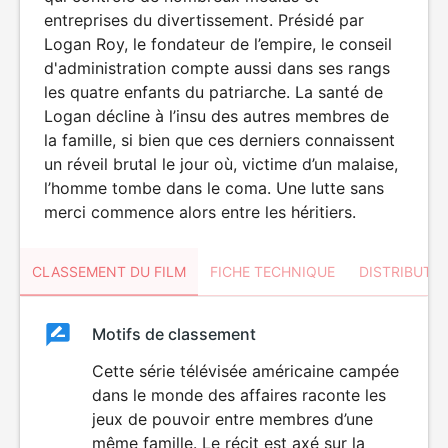
entreprises du divertissement. Présidé par
Logan Roy, le fondateur de l’empire, le conseil
d'administration compte aussi dans ses rangs
les quatre enfants du patriarche. La santé de
Logan décline à l’insu des autres membres de
la famille, si bien que ces derniers connaissent
un réveil brutal le jour où, victime d’un malaise,
l’homme tombe dans le coma. Une lutte sans
merci commence alors entre les héritiers.
CLASSEMENT DU FILM
FICHE TECHNIQUE
DISTRIBUTE
Classement
Motifs de classement
Classement
du
Cette série télévisée américaine campée
DÉCONSEILLÉ
AUX JEUNES
dans le monde des affaires raconte les
film
ENFANTS
jeux de pouvoir entre membres d’une
même famille. Le récit est axé sur la