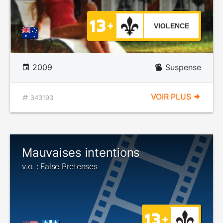
VIOLENCE
2009
Suspense
VOIR PLUS
343193
Mauvaises intentions
v.o. : False Pretenses