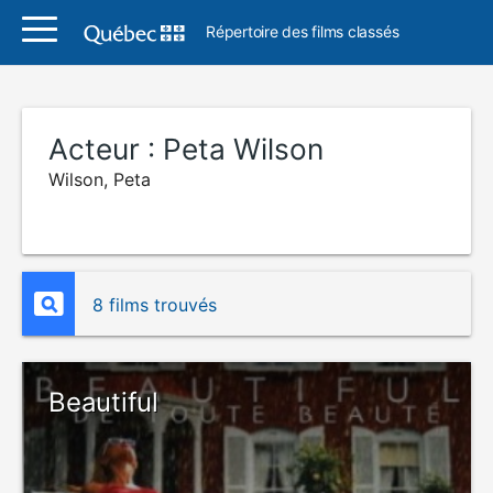
Répertoire des films classés
Acteur :
Peta Wilson
Wilson, Peta
8 films trouvés
Beautiful