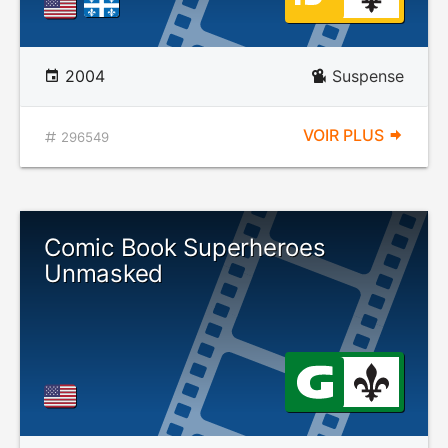
2004
Suspense
VOIR PLUS
296549
Comic Book Superheroes
Unmasked