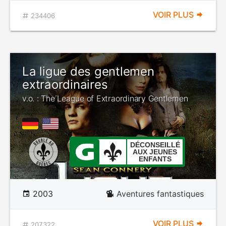
VOIR PLUS
234406
La ligue des gentlemen
extraordinaires
v.o. : The League of Extraordinary Gentlemen
DÉCONSEILLÉ
AUX JEUNES
ENFANTS
2003
Aventures fantastiques
VOIR PLUS
207322