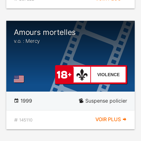
Amours mortelles
v.o. : Mercy
VIOLENCE
1999
Suspense policier
VOIR PLUS
145110