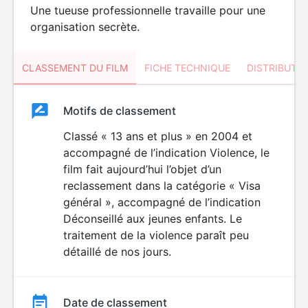
Une tueuse professionnelle travaille pour une
organisation secrète.
CLASSEMENT DU FILM
FICHE TECHNIQUE
DISTRIBUTE
Classement
Motifs de classement
Classement
du
Classé « 13 ans et plus » en 2004 et
DÉCONSEILLÉ
AUX JEUNES
accompagné de l’indication Violence, le
film
ENFANTS
film fait aujourd’hui l’objet d’un
reclassement dans la catégorie « Visa
général », accompagné de l’indication
Déconseillé aux jeunes enfants. Le
traitement de la violence paraît peu
détaillé de nos jours.
Date de classement