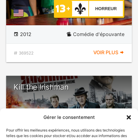
HORREUR
2012
Comédie d'épouvante
VOIR PLUS
369522
Kill the Irishman
Gérer le consentement
VIOLENCE
Pour offrir les meilleures expériences, nous utilisons des technologies
telles que les cookies pour stocker et/ou accéder aux informations des