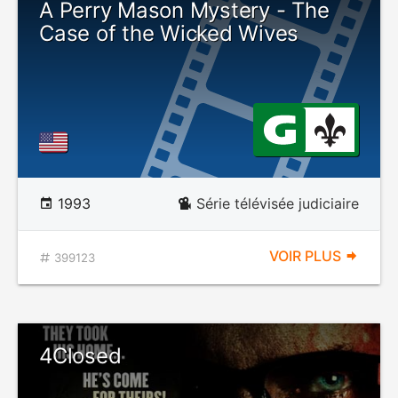
A Perry Mason Mystery - The
Case of the Wicked Wives
1993
Série télévisée judiciaire
VOIR PLUS
399123
4Closed