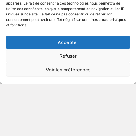
appareils. Le fait de consentir à ces technologies nous permettra de
traiter des données telles que le comportement de navigation ou les ID
uniques sur ce site. Le fait de ne pas consentir ou de retirer son
2010
Gangsters
consentement peut avoir un effet négatif sur certaines caractéristiques
et fonctions.
VOIR PLUS
356416
Accepter
Refuser
Carnera: The Walking Mountain
Voir les préférences
DÉCONSEILLÉ
AUX JEUNES
ENFANTS
2008
Drame biographique