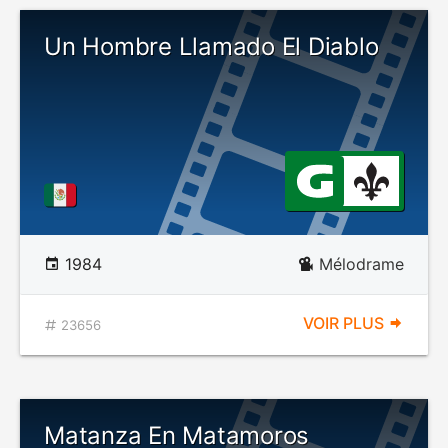
Un Hombre Llamado El Diablo
1984
Mélodrame
VOIR PLUS
23656
Matanza En Matamoros