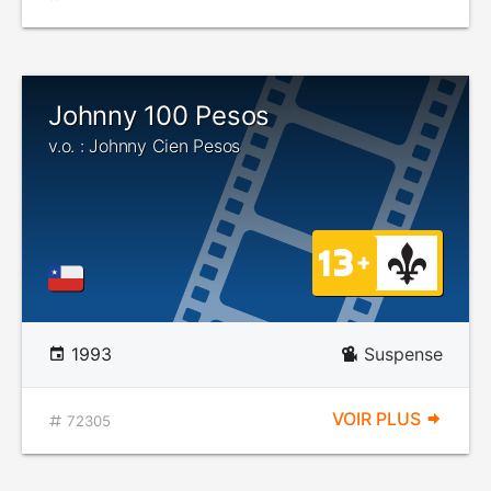
Johnny 100 Pesos
v.o. : Johnny Cien Pesos
1993
Suspense
VOIR PLUS
72305