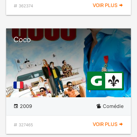
VOIR PLUS
362374
Coco
2009
Comédie
VOIR PLUS
327465