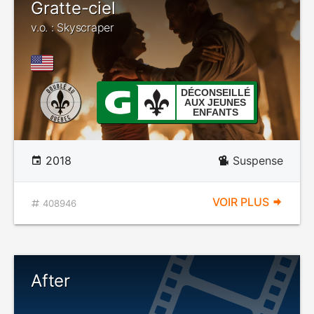
Gratte-ciel
v.o. : Skyscraper
DÉCONSEILLÉ
AUX JEUNES
ENFANTS
2018
Suspense
VOIR PLUS
408946
After