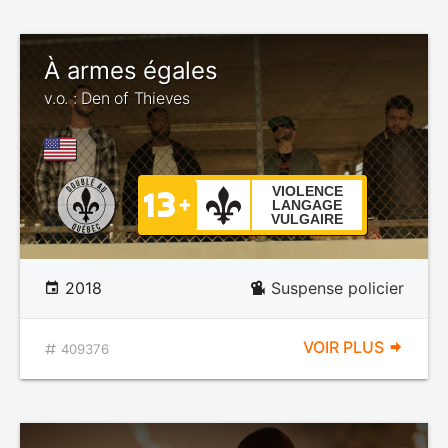
À armes égales
v.o. : Den of Thieves
VIOLENCE
LANGAGE
VULGAIRE
2018
Suspense policier
VOIR PLUS
409376