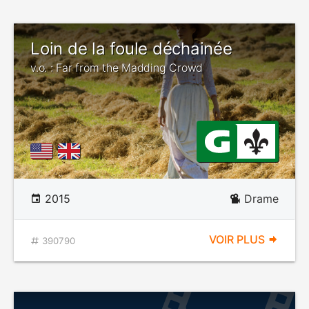
Loin de la foule déchainée
v.o. : Far from the Madding Crowd
2015
Drame
VOIR PLUS
390790