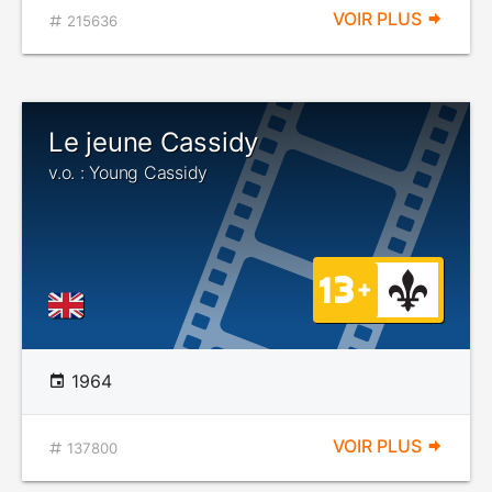
VOIR PLUS
215636
Le jeune Cassidy
v.o. : Young Cassidy
1964
VOIR PLUS
137800