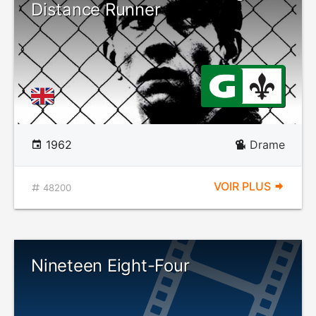
Distance Runner
1962
Drame
VOIR PLUS
48200
Nineteen Eight-Four