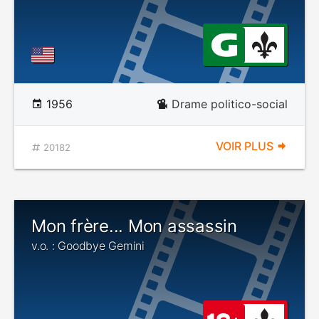
1956
Drame politico-social
VOIR PLUS
20182
Mon frère... Mon assassin
v.o. : Goodbye Gemini