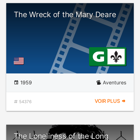
The Wreck of the Mary Deare
1959
Aventures
VOIR PLUS
54376
The Loneliness of the Long