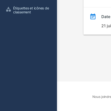
film
Étiquettes et icônes de 
classement
Date
21 ju
Nous joindr