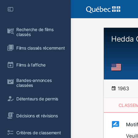
Recherche de films 
classés
Hedda 
Films classés récemment
Films à l’affiche
Bandes-annonces 
classées
1963
Détenteurs de permis
CLASSEM
Décisions et révisions
Clas
Moti
Classemen
Critères de classement
du
Veuil