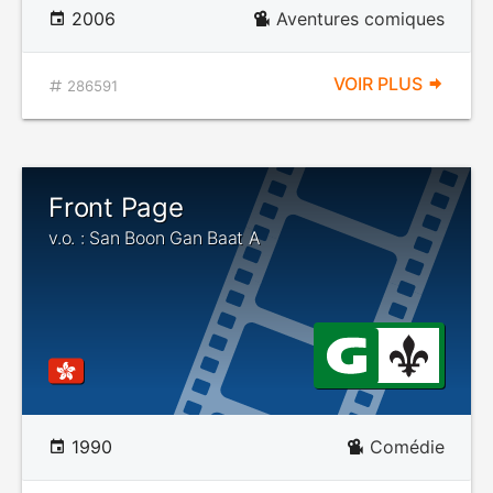
2006
Aventures comiques
VOIR PLUS
286591
Front Page
v.o. : San Boon Gan Baat A
1990
Comédie