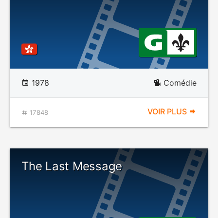
1978
Comédie
VOIR PLUS
17848
The Last Message