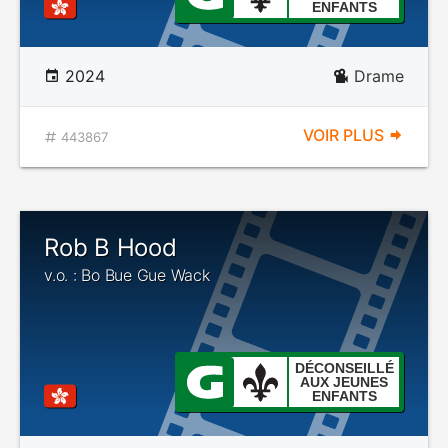
ENFANTS
2024
Drame
VOIR PLUS
443867
Rob B Hood
v.o. : Bo Bue Gue Wack
DÉCONSEILLÉ
AUX JEUNES
ENFANTS