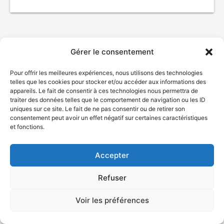
Gérer le consentement
Pour offrir les meilleures expériences, nous utilisons des technologies
telles que les cookies pour stocker et/ou accéder aux informations des
appareils. Le fait de consentir à ces technologies nous permettra de
traiter des données telles que le comportement de navigation ou les ID
uniques sur ce site. Le fait de ne pas consentir ou de retirer son
© Gouvernement du Québec, 2026
consentement peut avoir un effet négatif sur certaines caractéristiques
et fonctions.
Nous joindre
Plan du site
Accepter
Accessibilité
Accès à l'information
Refuser
Déclaration de services
Politique de confidentialité
Voir les préférences