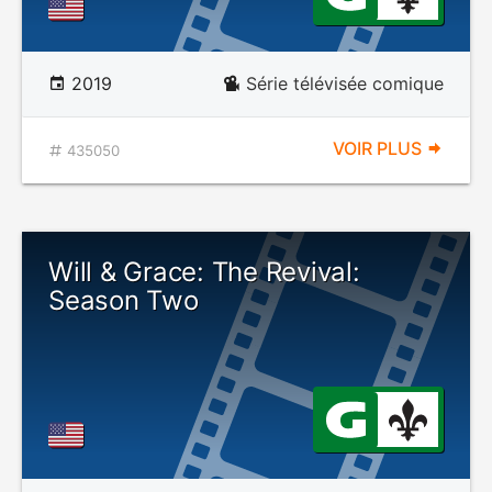
2019
Série télévisée comique
VOIR PLUS
435050
Will & Grace: The Revival:
Season Two