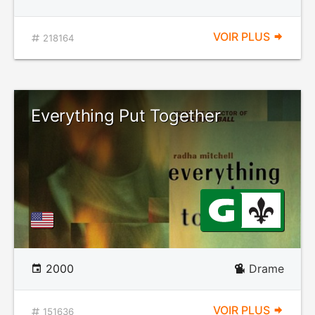
VOIR PLUS
218164
Everything Put Together
2000
Drame
VOIR PLUS
151636