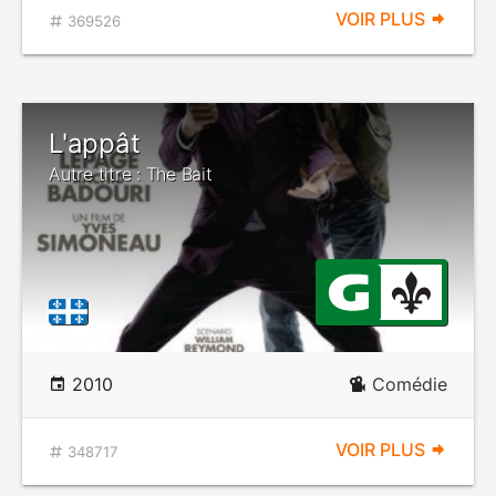
VOIR PLUS
369526
L'appât
Autre titre : The Bait
2010
Comédie
VOIR PLUS
348717