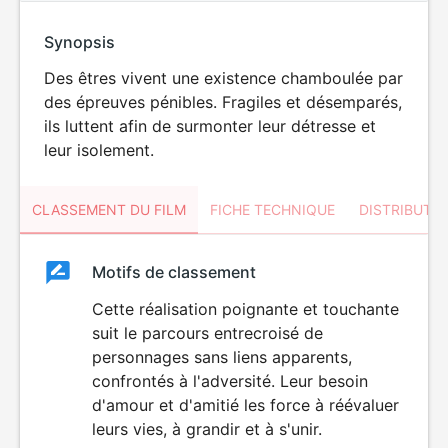
Synopsis
Des êtres vivent une existence chamboulée par
des épreuves pénibles. Fragiles et désemparés,
ils luttent afin de surmonter leur détresse et
leur isolement.
CLASSEMENT DU FILM
FICHE TECHNIQUE
DISTRIBUTE
Classement
Motifs de classement
Classement
du
Cette réalisation poignante et touchante
suit le parcours entrecroisé de
film
personnages sans liens apparents,
confrontés à l'adversité. Leur besoin
d'amour et d'amitié les force à réévaluer
leurs vies, à grandir et à s'unir.