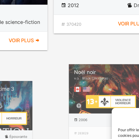
2012
D
e science-fiction
VOIR PL
370420
VOIR PLUS
Noël noir
v.o. : Black Christmas
ltime 3
n 3
VIOLENC
HORREU
HORREUR
2006
Épouv
Pour offrir 
cookies pour