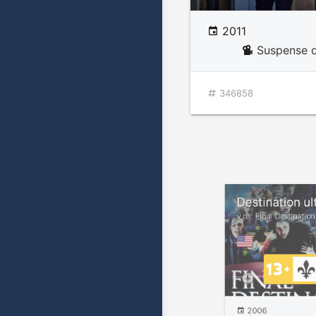
2011
Suspense d
346858
Destination u
v.o. : Final Destinatio