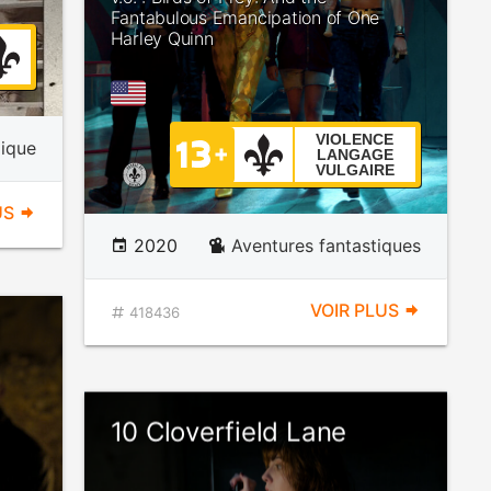
Fantabulous Emancipation of One
Harley Quinn
VIOLENCE
ique
LANGAGE
VULGAIRE
US
2020
Aventures fantastiques
VOIR PLUS
418436
10 Cloverfield Lane