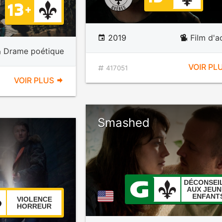
2019
Film d'a
Drame poétique
VOIR PL
417051
VOIR PLUS
Smashed
DÉCONSEI
AUX JEUN
ENFANT
VIOLENCE
HORREUR