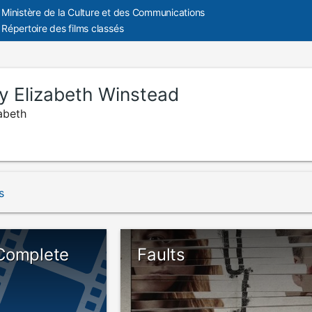
Ministère de la Culture et des Communications
Répertoire des films classés
y Elizabeth Winstead
abeth
s
Complete
Faults