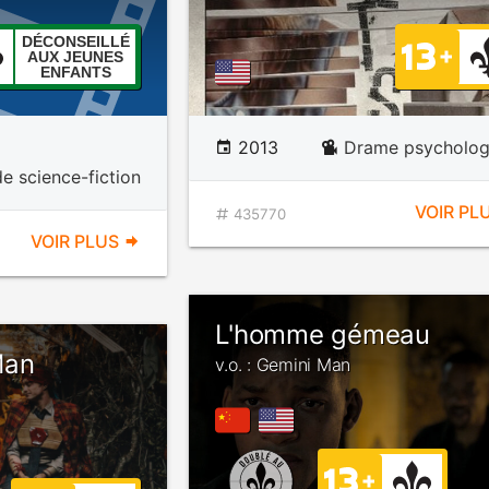
DÉCONSEILLÉ
AUX JEUNES
ENFANTS
2013
Drame psycholog
de science-fiction
VOIR PL
435770
VOIR PLUS
L'homme gémeau
Man
v.o. : Gemini Man