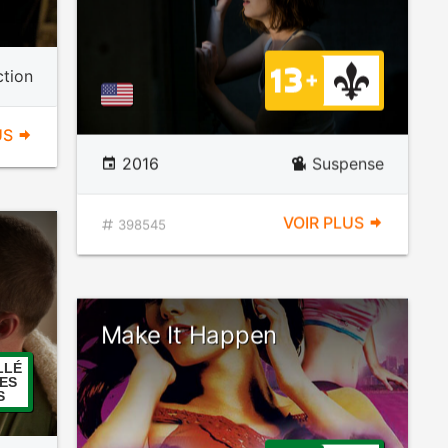
ction
US
2016
Suspense
VOIR PLUS
398545
Make It Happen
LLÉ
ES
S