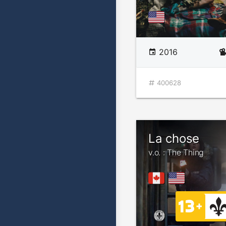
2016
400628
La chose
v.o. : The Thing