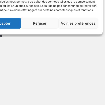
ologies nous permettra de traiter des données telles que le comportement
US
n ou les ID uniques sur ce site. Le fait de ne pas consentir ou de retirer son
 peut avoir un effet négatif sur certaines caractéristiques et fonctions.
1999
Aventures
cepter
Refuser
Voir les préférences
VOIR PLUS
248391
ique
US