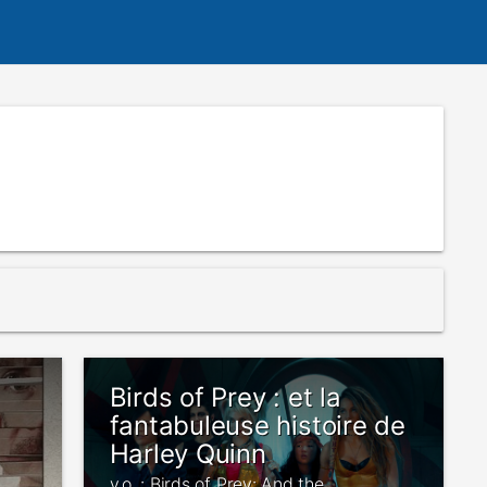
Birds of Prey : et la
fantabuleuse histoire de
Harley Quinn
v.o. : Birds of Prey: And the