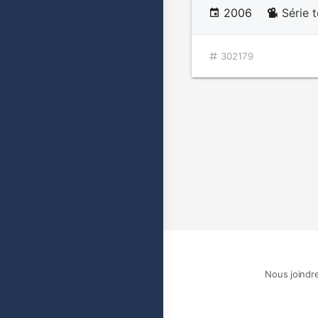
2006
Série t
302179
Nous joindr