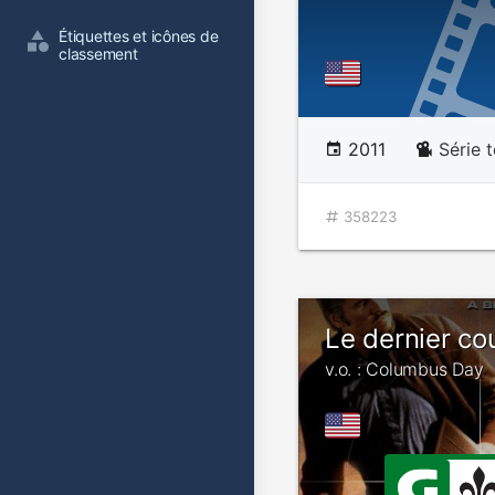
Étiquettes et icônes de 
classement
2011
Série t
358223
Le dernier co
v.o. : Columbus Day