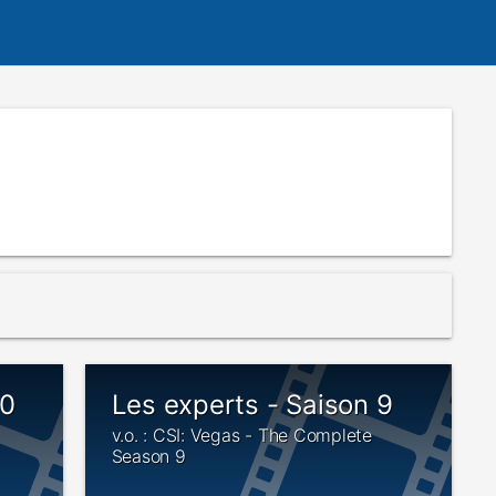
10
Les experts - Saison 9
v.o. : CSI: Vegas - The Complete
Season 9