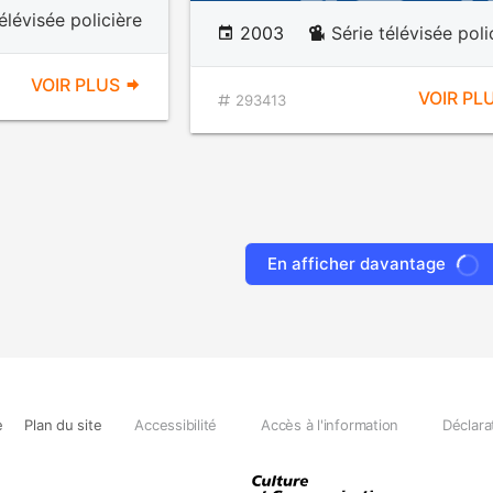
élévisée policière
2003
Série télévisée poli
VOIR PLUS
VOIR PL
293413
En afficher davantage
e
Plan du site
Accessibilité
Accès à l'information
Déclara