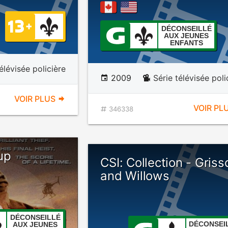
DÉCONSEILLÉ
AUX JEUNES
ENFANTS
élévisée policière
2009
Série télévisée poli
VOIR PLUS
VOIR PL
346338
up
CSI: Collection - Gris
and Willows
DÉCONSEILLÉ
DÉCONSEI
AUX JEUNES