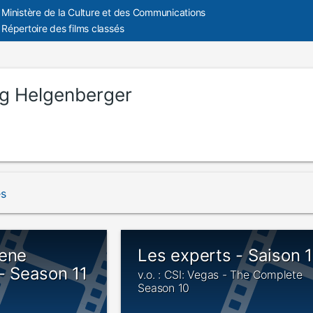
Ministère de la Culture et des Communications
Répertoire des films classés
g Helgenberger
és
cene
Les experts - Saison 
 - Season 11
v.o. : CSI: Vegas - The Complete
Season 10