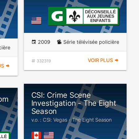
DÉCONSEILLÉ
AUX JEUNES
ENFANTS
2009
Série télévisée policière
cière
VOIR PLUS
332319
US
CSI: Crime Scene
som
Investigation - The Eight
Season
v.o. : CSI: Vegas - The Eight Season
LLÉ