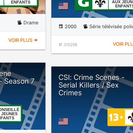
AUX JEUN
ENFANTS
ENFANT
Drame
2000
Série télévisée poli
VOIR PLUS
VOIR PL
315298
cene
CSI: Crime Scenes -
 - Season 7
Serial Killers / Sex
Crimes
ONSEILLÉ
 JEUNES
NFANTS