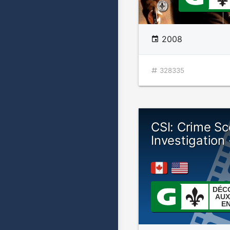
2008
328335
CSI: Crime S
Investigation
DÉC
AUX
E