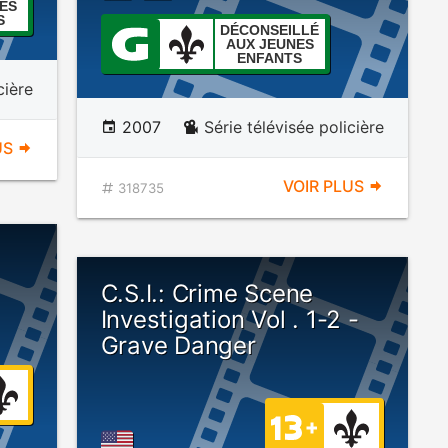
ES
S
DÉCONSEILLÉ
AUX JEUNES
ENFANTS
cière
2007
Série télévisée policière
US
VOIR PLUS
318735
C.S.I.: Crime Scene
Investigation Vol . 1-2 -
Grave Danger