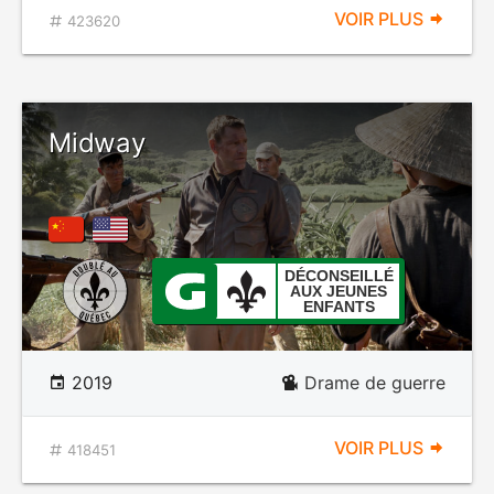
VOIR PLUS
423620
Midway
DÉCONSEILLÉ
AUX JEUNES
ENFANTS
2019
Drame de guerre
VOIR PLUS
418451