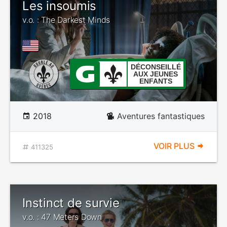
Les insoumis
v.o. : The Darkest Minds
DÉCONSEILLÉ
AUX JEUNES
ENFANTS
2018
Aventures fantastiques
VOIR PLUS
411325
Instinct de survie
v.o. : 47 Meters Down