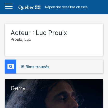
Répertoire des films classés
Acteur :
Luc Proulx
Proulx, Luc
15 films trouvés
Gerry