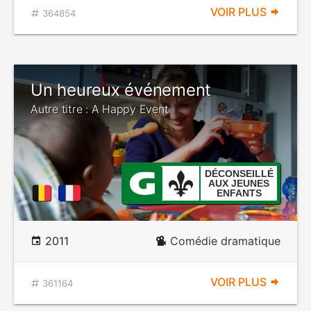
VOIR PLUS
364854
Un heureux événement
Autre titre : A Happy Event
DÉCONSEILLÉ
AUX JEUNES
ENFANTS
2011
Comédie dramatique
VOIR PLUS
361164