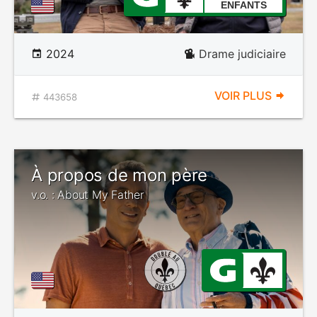
ENFANTS
2024
Drame judiciaire
VOIR PLUS
443658
À propos de mon père
v.o. : About My Father