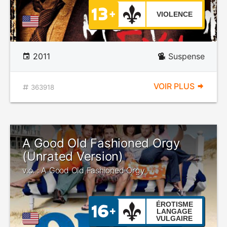
VIOLENCE
2011
Suspense
VOIR PLUS
363918
A Good Old Fashioned Orgy
(Unrated Version)
v.o. : A Good Old Fashioned Orgy
ÉROTISME
LANGAGE
VULGAIRE