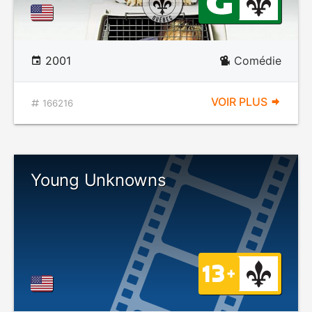
2001
Comédie
VOIR PLUS
166216
Young Unknowns