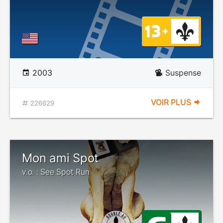
2003
Suspense
VOIR PLUS
226629
Mon ami Spot
v.o. : See Spot Run