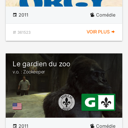
2011
Comédie
VOIR PLUS
361523
Le gardien du zoo
v.o. : Zookeeper
2011
Comédie