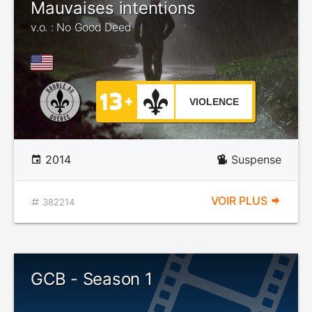
Mauvaises intentions
v.o. : No Good Deed
VIOLENCE
2014
Suspense
VOIR PLUS
382214
GCB - Season 1