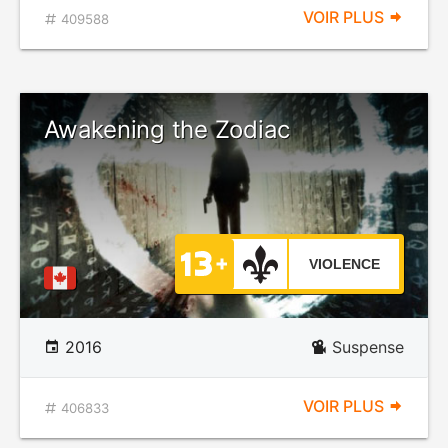
VOIR PLUS
409588
Awakening the Zodiac
VIOLENCE
2016
Suspense
VOIR PLUS
406833