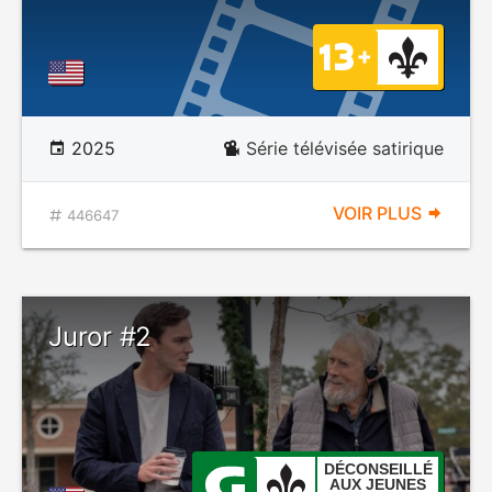
2025
Série télévisée satirique
VOIR PLUS
446647
Juror #2
DÉCONSEILLÉ
AUX JEUNES