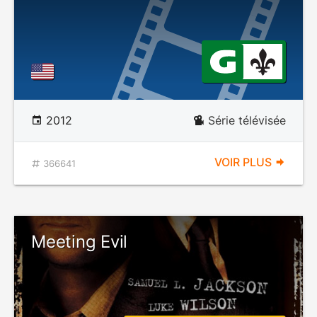
2012
Série télévisée
VOIR PLUS
366641
Meeting Evil