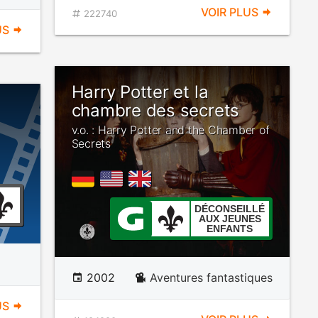
VOIR PLUS
222740
US
Harry Potter et la
chambre des secrets
v.o. : Harry Potter and the Chamber of
Secrets
DÉCONSEILLÉ
AUX JEUNES
ENFANTS
2002
Aventures fantastiques
US