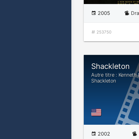
2005
Dr
253750
Shackleton
Autre titre : Kenneth
Shackleton
2002