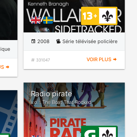
2008
Série télévisée policière
ique
VOIR PLUS
331047
US
Radio pirate
v.o. : The Boat That Rocked