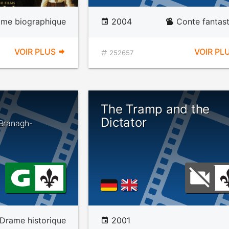
ame biographique
2004
Conte fantas
VOIR PLUS
VOIR PL
252657
The Tramp and the
Dictator
 Branagh-
Drame historique
2001