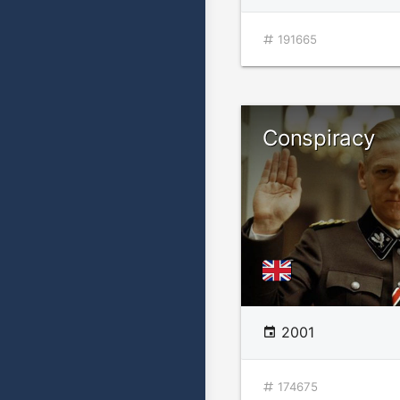
191665
Conspiracy
2001
174675