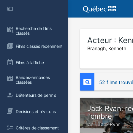
Recherche de films 
classés
Acteur :
Ken
Films classés récemment
Branagh, Kenneth
Films à l’affiche
Bandes-annonces 
52 films trouv
classées
Détenteurs de permis
Jack Ryan: r
Décisions et révisions
l'ombre
v.o. : Jack Ryan
Critères de classement