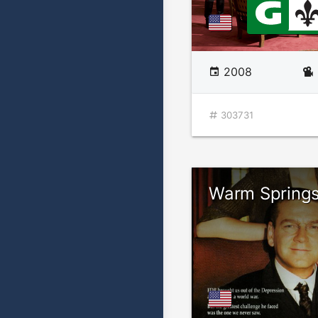
2008
303731
Warm Spring