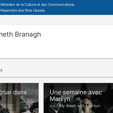
Ministère de la Culture et des Communications
Répertoire des films classés
neth Branagh
és
ecrue dans
Une semaine avec
Marilyn
v.o. : My Week with Marilyn