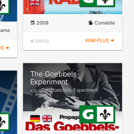
2009
Comédie
rame
VOIR PLUS
329132
US
The Goebbels
Experiment
v.o. : Das Goebbels-Experiment