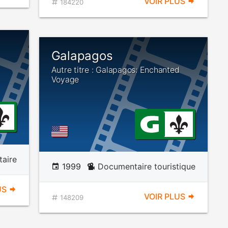
VOIR PLUS
184220
Galapagos
Autre titre : Galapagos: Enchanted
Voyage
aire
1999
Documentaire touristique
US
VOIR PLUS
148209