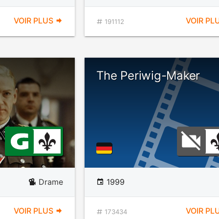
VOIR PLUS
VOIR PL
191112
The Periwig-Maker
Drame
1999
VOIR PLUS
VOIR PL
173434