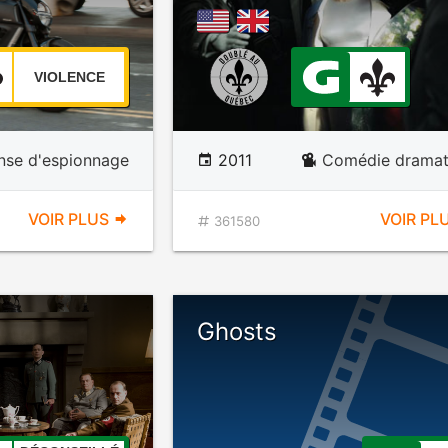
VIOLENCE
nse d'espionnage
2011
Comédie dramat
VOIR PLUS
VOIR PL
361580
Ghosts