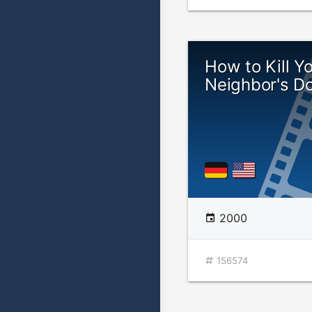
How to Kill Y
Neighbor's D
2000
156574