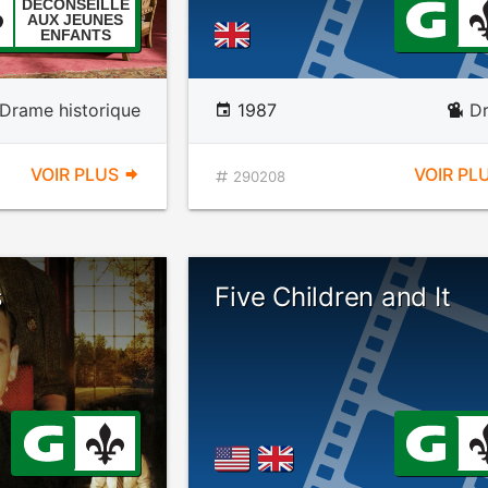
DÉCONSEILLÉ
AUX JEUNES
ENFANTS
Drame historique
1987
D
VOIR PLUS
VOIR PL
290208
s
Five Children and It