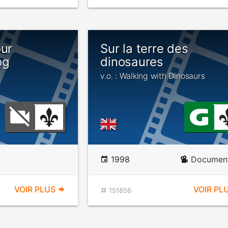
our
Sur la terre des
og
dinosaures
v.o. : Walking with Dinosaurs
1998
Document
VOIR PLUS
VOIR PL
151856