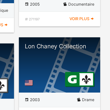
2005
Documentaire
tique
VOIR PLUS
271197
US
Lon Chaney Collection
2003
Drame