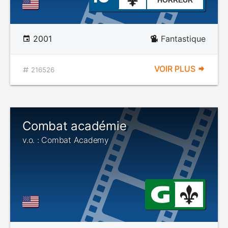
HORREUR
2001
Fantastique
VOIR PLUS
216526
Combat académie
v.o. : Combat Academy