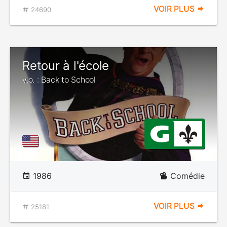
VOIR PLUS
24690
Retour à l'école
v.o. : Back to School
1986
Comédie
VOIR PLUS
25181