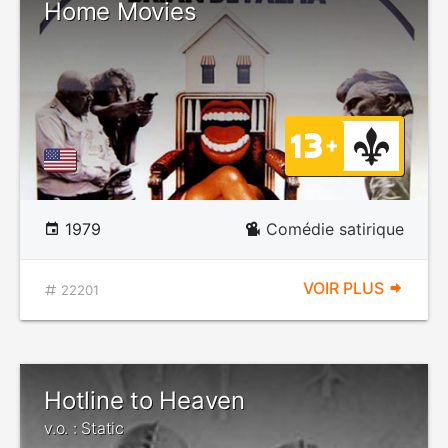
Home Movies
1979
Comédie satirique
VOIR PLUS
22201
Hotline to Heaven
v.o. : Static