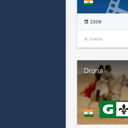
2009
334658
Drona