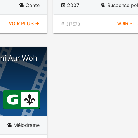
Conte
2007
Suspense pol
VOIR PLUS
VOIR PL
317573
tni Aur Woh
Mélodrame