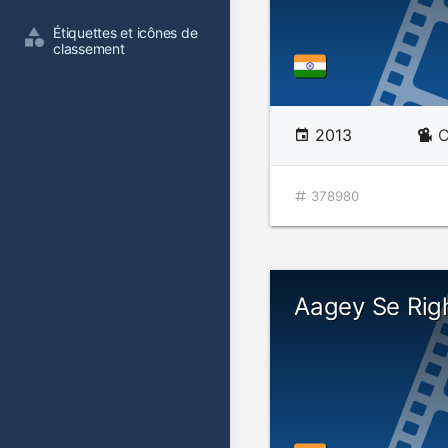
Étiquettes et icônes de 
classement
2013
C
378980
Aagey Se Rig