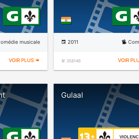
omédie musicale
2011
Com
VOIR PLUS
VOIR PL
358146
ht
Gulaal
VIOLENC