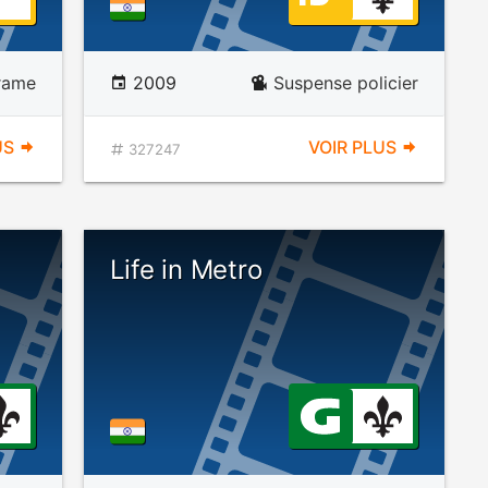
rame
2009
Suspense policier
US
VOIR PLUS
327247
Life in Metro