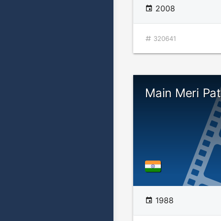
2008
320641
Main Meri Pa
1988