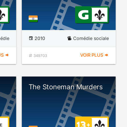
édie
2010
Comédie sociale
US
VOIR PLUS
349703
The Stoneman Murders
E