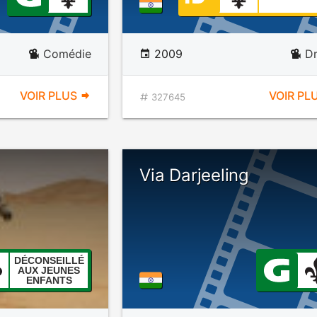
Comédie
2009
D
VOIR PLUS
VOIR PL
327645
Via Darjeeling
DÉCONSEILLÉ
AUX JEUNES
ENFANTS