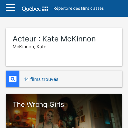
Répertoire des films classés
Acteur :
Kate McKinnon
McKinnon, Kate
14 films trouvés
The Wrong Girls