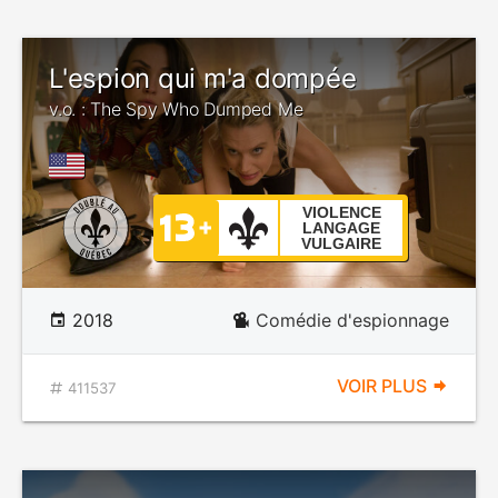
L'espion qui m'a dompée
v.o. : The Spy Who Dumped Me
VIOLENCE
LANGAGE
VULGAIRE
2018
Comédie d'espionnage
VOIR PLUS
411537