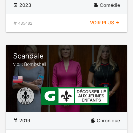
2023
Comédie
VOIR PLUS
435482
Scandale
v.o. : Bombshell
DÉCONSEILLÉ
AUX JEUNES
ENFANTS
2019
Chronique