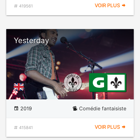
VOIR PLUS
419561
Yesterday
2019
Comédie fantaisiste
VOIR PLUS
415841