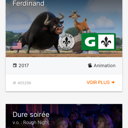
Ferdinand
2017
Animation
VOIR PLUS
405296
Dure soirée
v.o. : Rough Night