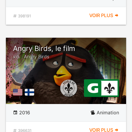
VOIR PLUS
398191
Angry Birds, le film
v.o. : Angry Birds
2016
Animation
VOIR PLUS
396631