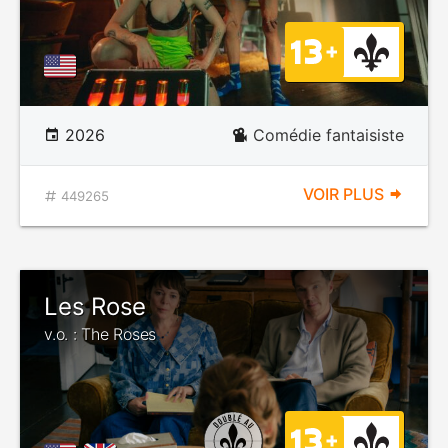
2026
Comédie fantaisiste
VOIR PLUS
449265
Les Rose
v.o. : The Roses