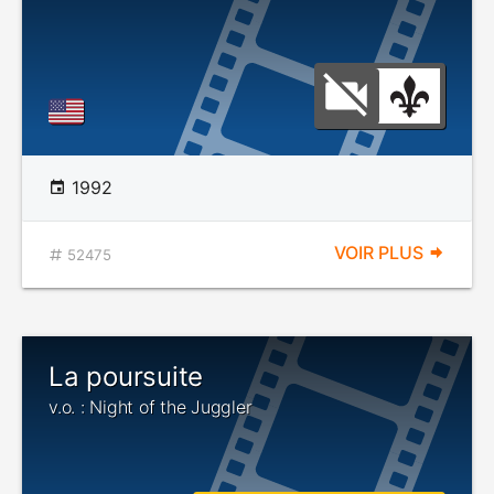
1992
VOIR PLUS
52475
La poursuite
v.o. : Night of the Juggler