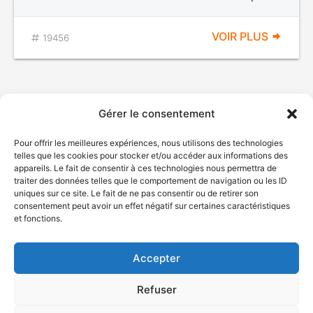
VOIR PLUS
19456
Gérer le consentement
Pour offrir les meilleures expériences, nous utilisons des technologies
telles que les cookies pour stocker et/ou accéder aux informations des
appareils. Le fait de consentir à ces technologies nous permettra de
traiter des données telles que le comportement de navigation ou les ID
uniques sur ce site. Le fait de ne pas consentir ou de retirer son
© Gouvernement du Québec, 2026
consentement peut avoir un effet négatif sur certaines caractéristiques
et fonctions.
Nous joindre
Plan du site
Accepter
Accessibilité
Accès à l'information
Refuser
Déclaration de services
Politique de confidentialité