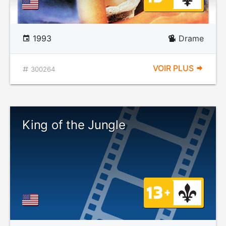
1993
Drame
VOIR PLUS
300264
King of the Jungle