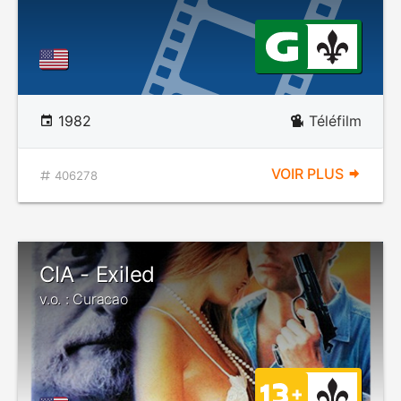
1982
Téléfilm
VOIR PLUS
406278
CIA - Exiled
v.o. : Curacao