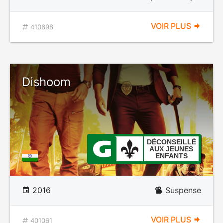
VOIR PLUS
410698
Dishoom
DÉCONSEILLÉ
AUX JEUNES
ENFANTS
2016
Suspense
VOIR PLUS
401061