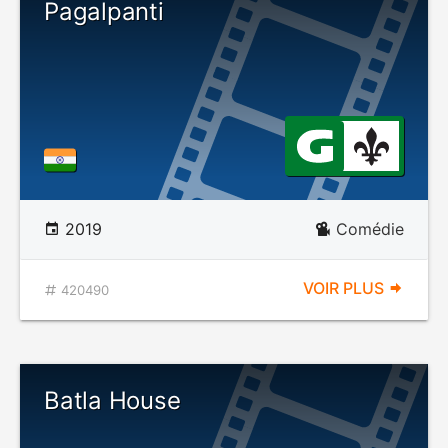
Pagalpanti
2019
Comédie
VOIR PLUS
420490
Batla House