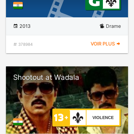
2013
Drame
VOIR PLUS
378984
Shootout at Wadala
VIOLENCE