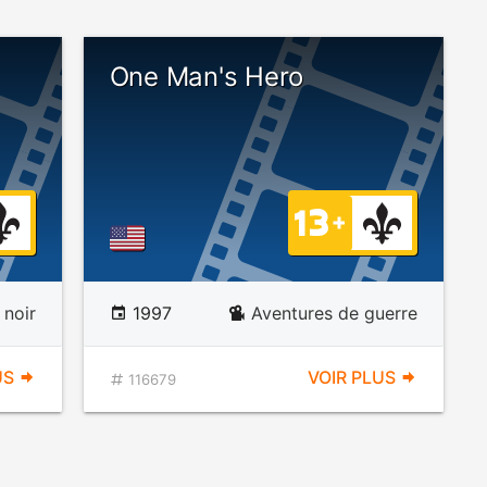
One Man's Hero
 noir
1997
Aventures de guerre
US
VOIR PLUS
116679