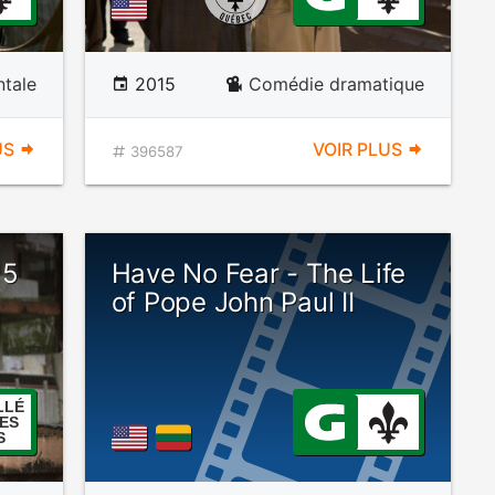
tale
2015
Comédie dramatique
US
VOIR PLUS
396587
 5
Have No Fear - The Life
of Pope John Paul II
LLÉ
ES
S