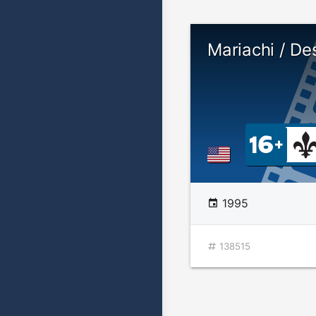
Mariachi / D
1995
138515