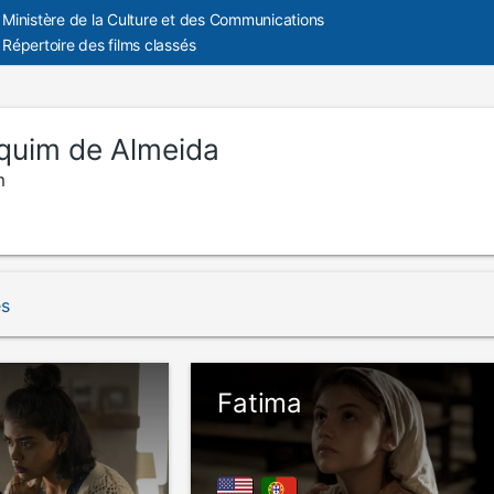
Ministère de la Culture et des Communications
Répertoire des films classés
quim de Almeida
m
és
Fatima