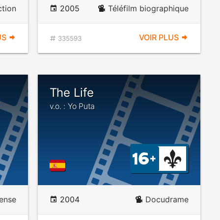
ction
2005
Téléfilm biographique
US
VOIR PLUS
335593
The Life
v.o. : Yo Puta
ense
2004
Docudrame