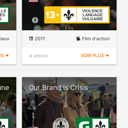
LLÉ
VIOLENCE
ES
LANGAGE
S
VULGAIRE
gieux
2017
Film d'action
US
VOIR PLUS
405953
une
Our Brand Is Crisis