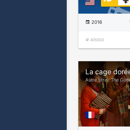
2016
405502
La cage doré
Autre titre : The Gil