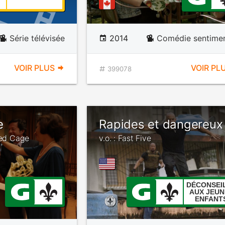
Série télévisée
2014
Comédie sentimen
VOIR PLUS
VOIR PL
399078
e
Rapides et dangereux
ded Cage
v.o. : Fast Five
DÉCONSEI
AUX JEUN
ENFANT