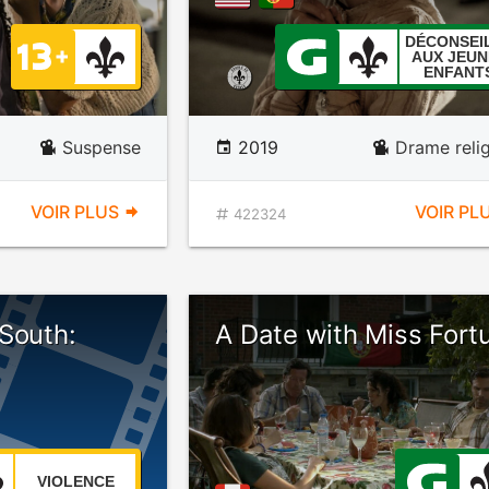
DÉCONSEI
AUX JEUN
ENFANT
Suspense
2019
Drame reli
VOIR PLUS
VOIR PL
422324
South:
A Date with Miss Fort
VIOLENCE