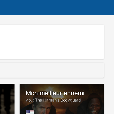
Mon meilleur ennemi
v.o. : The Hitman's Bodyguard