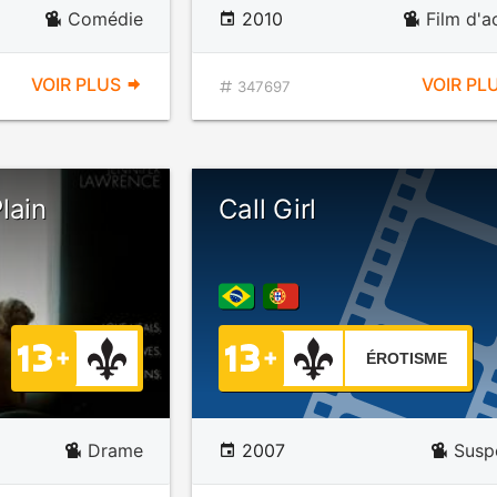
Comédie
2010
Film d'a
VOIR PLUS
VOIR PL
347697
lain
Call Girl
ÉROTISME
Drame
2007
Susp