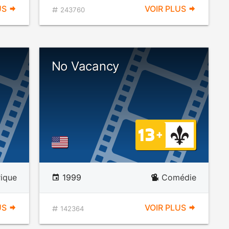
US
VOIR PLUS
243760
No Vacancy
rique
1999
Comédie
US
VOIR PLUS
142364