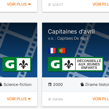
VOIR PLUS
VOIR PL
324217
Capitaines d'avril
v.o. : Capitaes De Abril
DÉCONSEILLÉ
AUX JEUNES
ENFANTS
Science-fiction
2000
Drame histo
VOIR PLUS
VOIR PL
156194