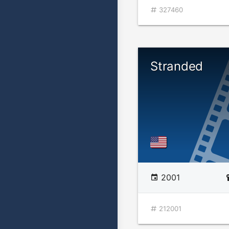
327460
Stranded
2001
212001