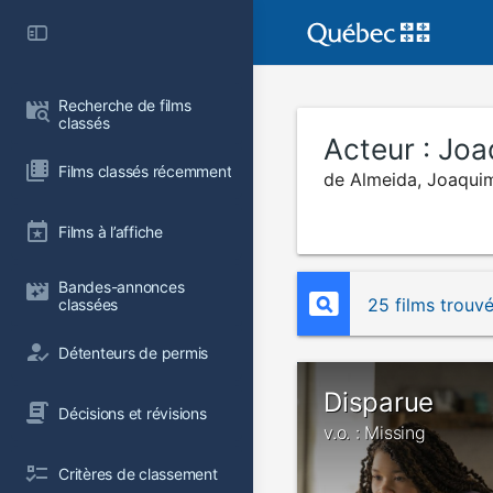
Recherche de films 
classés
Acteur :
Joa
Films classés récemment
de Almeida, Joaqui
Films à l’affiche
Bandes-annonces 
25 films trouv
classées
Détenteurs de permis
Disparue
Décisions et révisions
v.o. : Missing
Critères de classement