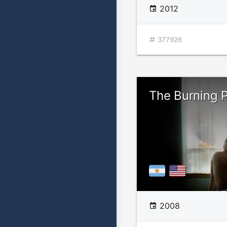
2012
377926
The Burning P
2008