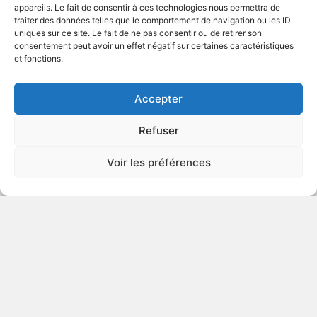
appareils. Le fait de consentir à ces technologies nous permettra de
traiter des données telles que le comportement de navigation ou les ID
uniques sur ce site. Le fait de ne pas consentir ou de retirer son
2002
Comédie sentimentale
consentement peut avoir un effet négatif sur certaines caractéristiques
et fonctions.
VOIR PLUS
284020
Accepter
Refuser
Population 436
Voir les préférences
2006
Suspense