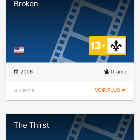
Broken
2006
Drame
VOIR PLUS
305725
The Thirst