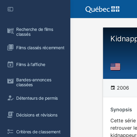
Recherche de films 
classés
Kidnapp
Films classés récemment
Films à l’affiche
Bandes-annonces 
classées
2006
Détenteurs de permis
Synopsis
Décisions et révisions
Cette série
retrouver l
Critères de classement
kidnappeurs