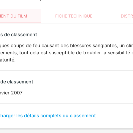
ENT DU FILM
FICHE TECHNIQUE
DIST
sement
fs de classement
t
ues coups de feu causant des blessures sanglantes, un cli
ements, tout cela est susceptible de troubler la sensibili
turité.
 de classement
nvier 2007
er
charger les détails complets du classement
sement