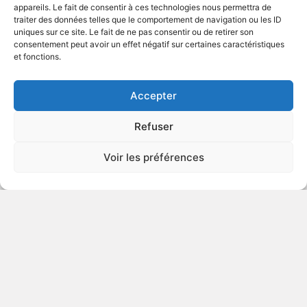
appareils. Le fait de consentir à ces technologies nous permettra de
traiter des données telles que le comportement de navigation ou les ID
uniques sur ce site. Le fait de ne pas consentir ou de retirer son
2014
Drame Érotique
consentement peut avoir un effet négatif sur certaines caractéristiques
et fonctions.
VOIR PLUS
387853
Accepter
Refuser
RoboCop
Voir les préférences
DÉCONSEILLÉ
AUX JEUNES
ENFANTS
2013
Science-fiction