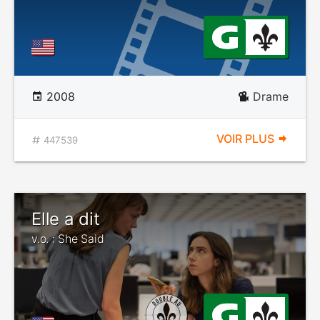
2008
Drame
VOIR PLUS
447539
Elle a dit
v.o. : She Said