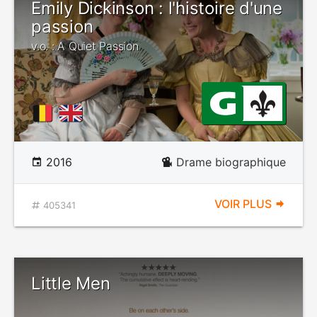
Emily Dickinson : l'histoire d'une
passion
v.o. : A Quiet Passion
2016
Drame biographique
VOIR PLUS
405341
Little Men