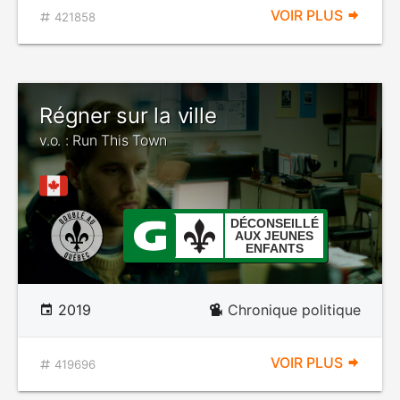
VOIR PLUS
421858
Régner sur la ville
v.o. : Run This Town
DÉCONSEILLÉ
AUX JEUNES
ENFANTS
2019
Chronique politique
VOIR PLUS
419696