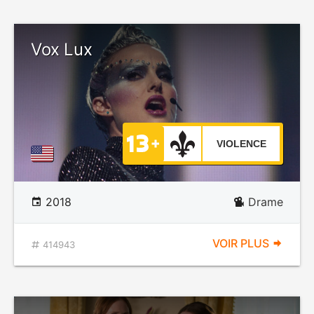
Vox Lux
VIOLENCE
2018
Drame
VOIR PLUS
414943