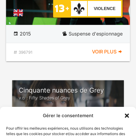
VIOLENCE
2015
Suspense d'espionnage
VOIR PLUS
396791
Cinquante nuances de Grey
v.o. : Fifty Shades of Grey
Gérer le consentement
ÉROTISME
Pour offrir les meilleures expériences, nous utilisons des technologies
telles que les cookies pour stocker et/ou accéder aux informations des