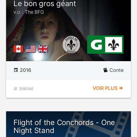
Le bon gros géant
v.o. : The BFG
2016
Conte
VOIR PLUS
398046
Flight of the Conchords - One
Night Stand