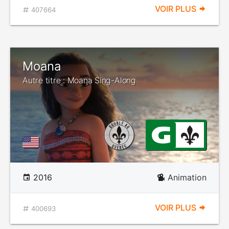
VOIR PLUS
407664
Moana
Autre titre : Moana Sing-Along
2016
Animation
VOIR PLUS
400693