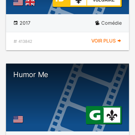
VULGAIRE
2017
Comédie
VOIR PLUS
413842
Humor Me