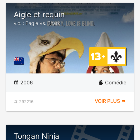
Aigle et requin
v.o. : Eagle vs. Shark
2006
Comédie
VOIR PLUS
292216
Tongan Ninja