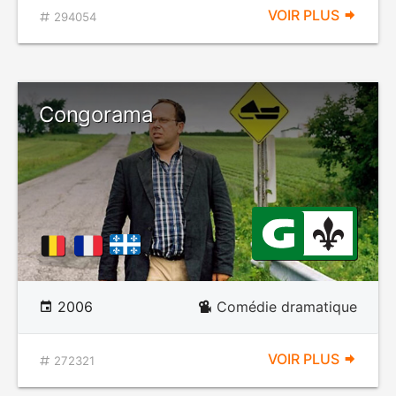
VOIR PLUS
294054
Congorama
2006
Comédie dramatique
VOIR PLUS
272321