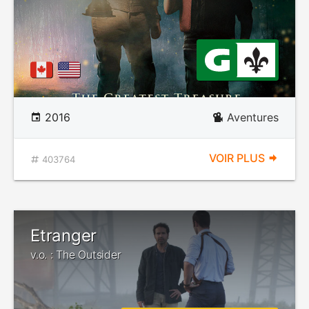
2016
Aventures
VOIR PLUS
403764
Etranger
v.o. : The Outsider