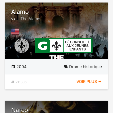
Alamo
v.o. : The Alamo
DÉCONSEILLÉ
AUX JEUNES
ENFANTS
2004
Drame historique
VOIR PLUS
211306
Narco