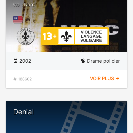
v.o. : Narc
VIOLENCE
LANGAGE
VULGAIRE
2002
Drame policier
VOIR PLUS
188602
Denial