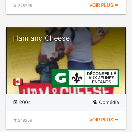
VOIR PLUS
348705
Ham and Cheese
DÉCONSEILLÉ
AUX JEUNES
ENFANTS
2004
Comédie
VOIR PLUS
249259