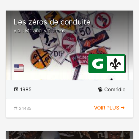
Les zéros de conduite
v.o. : Moving Violations
1985
Comédie
VOIR PLUS
24435