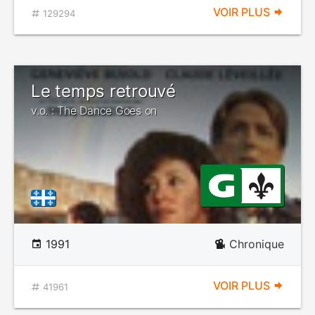
VOIR PLUS
129294
Le temps retrouvé
v.o. : The Dance Goes on
1991
Chronique
VOIR PLUS
41961