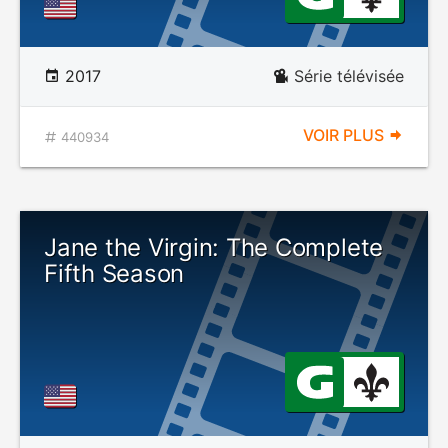
2017
Série télévisée
VOIR PLUS
440934
Jane the Virgin: The Complete
Fifth Season