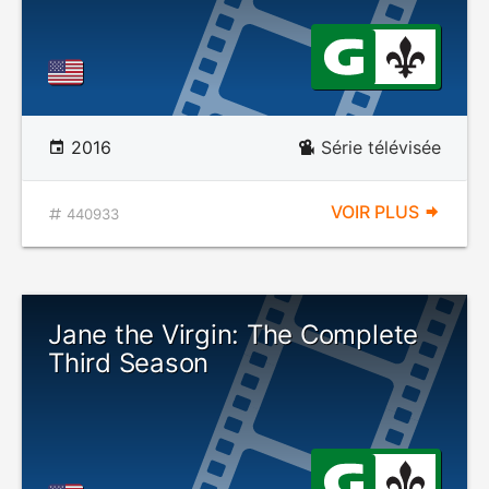
2016
Série télévisée
VOIR PLUS
440933
Jane the Virgin: The Complete
Third Season