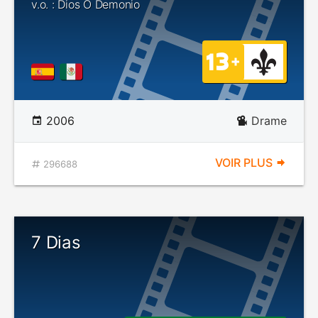
v.o. : Dios O Demonio
2006
Drame
VOIR PLUS
296688
7 Dias