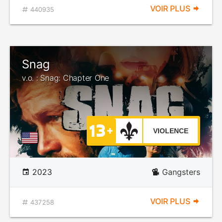
VOIR PLUS
440935
Snag
v.o. : Snag: Chapter One
VIOLENCE
2023
Gangsters
VOIR PLUS
437258