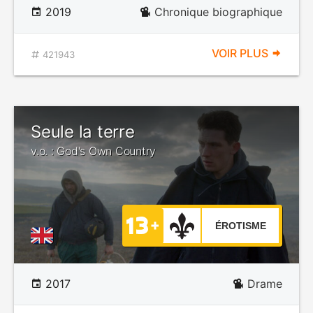
2019
Chronique biographique
VOIR PLUS
421943
Seule la terre
v.o. : God's Own Country
ÉROTISME
2017
Drame