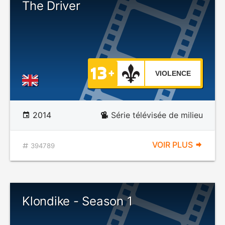
The Driver
VIOLENCE
2014
Série télévisée de milieu
VOIR PLUS
394789
Klondike - Season 1