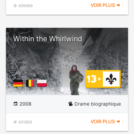
VOIR PLUS
409499
Within the Whirlwind
2008
Drame biographique
VOIR PLUS
401993