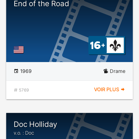
End of the Road
1969
Drame
VOIR PLUS
5769
Doc Holliday
v.o. : Doc