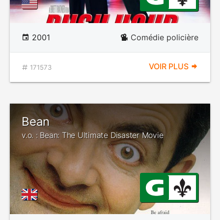
2001
Comédie policière
VOIR PLUS
171573
Bean
v.o. : Bean: The Ultimate Disaster Movie