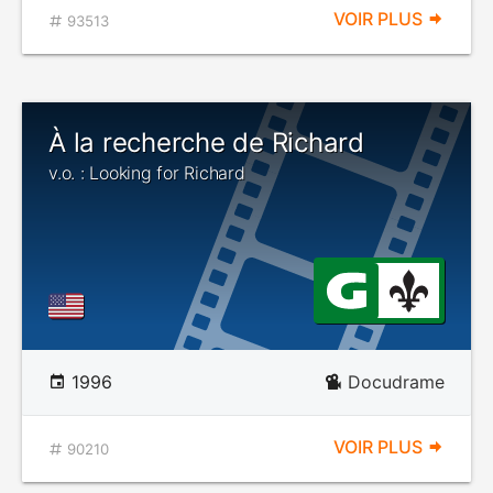
VOIR PLUS
93513
À la recherche de Richard
v.o. : Looking for Richard
1996
Docudrame
VOIR PLUS
90210