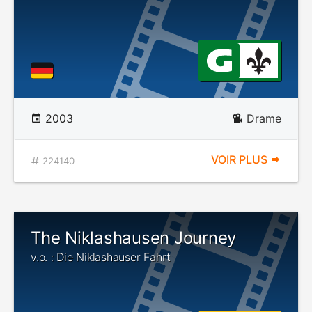
2003
Drame
VOIR PLUS
224140
The Niklashausen Journey
v.o. : Die Niklashauser Fahrt