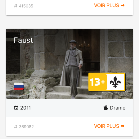
VOIR PLUS
415035
Faust
2011
Drame
VOIR PLUS
369082