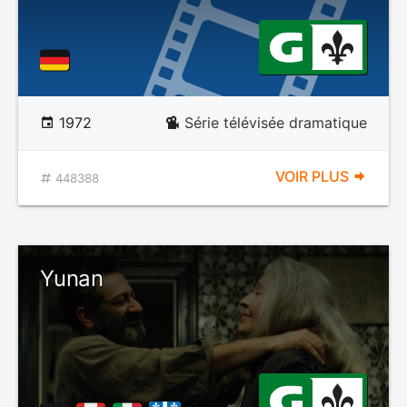
1972
Série télévisée dramatique
VOIR PLUS
448388
Yunan