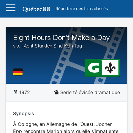
Répertoire des films classés
Eight Hours Don't Make a Day
v.o. : Acht Stunden Sind Kein Tag
1972
Série télévisée dramatique
Synopsis
À Cologne, en Allemagne de l’Ouest, Jochen
Epp rencontre Marion alors qu’elle s’impatiente