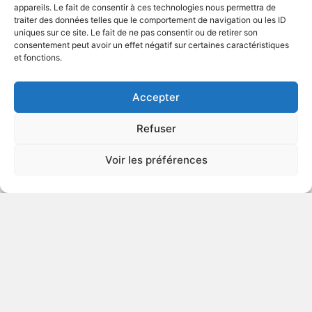
appareils. Le fait de consentir à ces technologies nous permettra de
traiter des données telles que le comportement de navigation ou les ID
uniques sur ce site. Le fait de ne pas consentir ou de retirer son
2017
Drame
consentement peut avoir un effet négatif sur certaines caractéristiques
et fonctions.
VOIR PLUS
412230
Accepter
Refuser
Sgt. Stubby: An American Hero
Voir les préférences
Autre titre : Sgt. Stubby: An Unlikely Hero
DÉCONSEILLÉ
AUX JEUNES
ENFANTS
2018
Animation de guerre