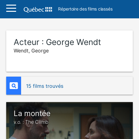
Répertoire des films classés
Acteur :
George Wendt
Wendt, George
15 films trouvés
La montée
v.o. : The Climb