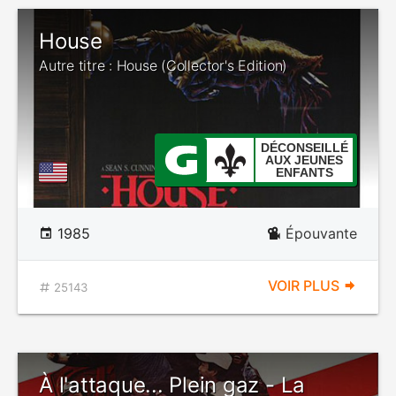
House
Autre titre : House (Collector's Edition)
DÉCONSEILLÉ
AUX JEUNES
ENFANTS
1985
Épouvante
VOIR PLUS
25143
À l'attaque... Plein gaz - La