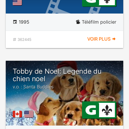
1995
Téléfilm policier
VOIR PLUS
362445
Tobby de Noel: Legende du
chien noel
v.o. : Santa Buddies