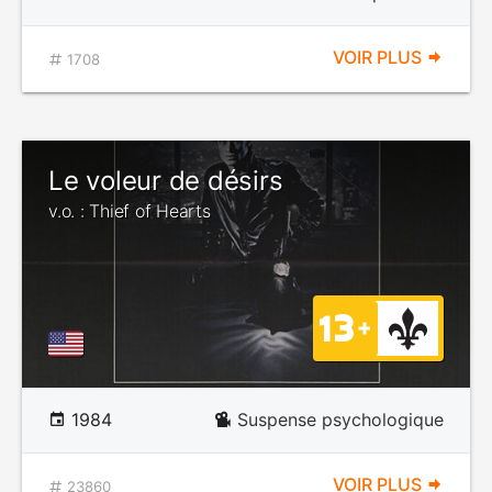
VOIR PLUS
1708
Le voleur de désirs
v.o. : Thief of Hearts
1984
Suspense psychologique
VOIR PLUS
23860