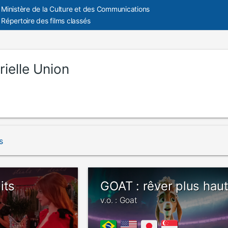
Ministère de la Culture et des Communications
Répertoire des films classés
ielle Union
s
its
GOAT : rêver plus hau
v.o. : Goat