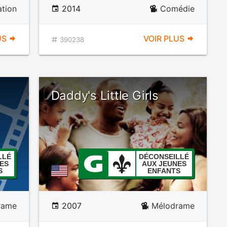
tion
2014
Comédie
US
VOIR PLUS
390238
Daddy's Little Girls
LLÉ
DÉCONSEILLÉ
ES
AUX JEUNES
S
ENFANTS
rame
2007
Mélodrame