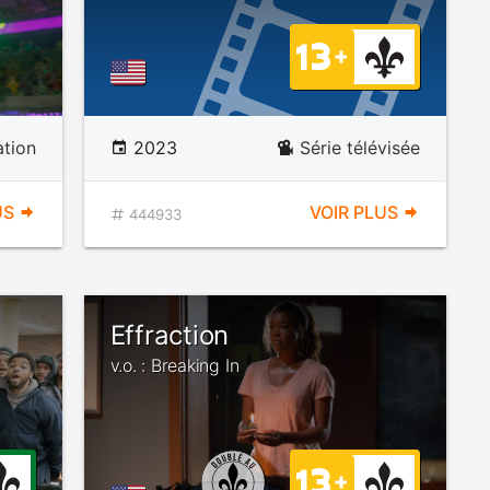
tion
2023
Série télévisée
US
VOIR PLUS
444933
Effraction
v.o. : Breaking In