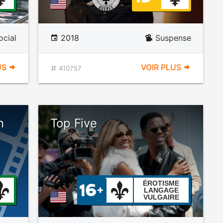
cial
2018
Suspense
US
VOIR PLUS
410757
n
Top Five
ÉROTISME
LANGAGE
VULGAIRE