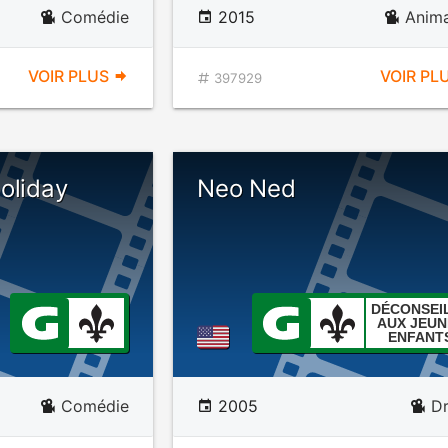
Comédie
2015
Anima
VOIR PLUS
VOIR PL
397929
oliday
Neo Ned
DÉCONSEI
AUX JEUN
ENFANT
Comédie
2005
D