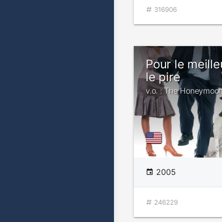
316906
Pour le meill
le pire
v.o. : The Honeymoo
2005
246229