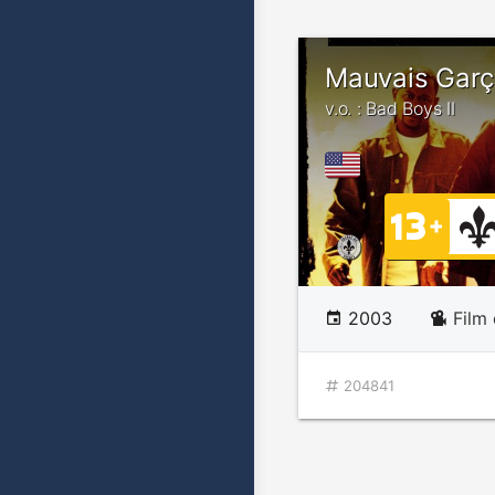
Mauvais Garço
v.o. : Bad Boys II
2003
Film
204841