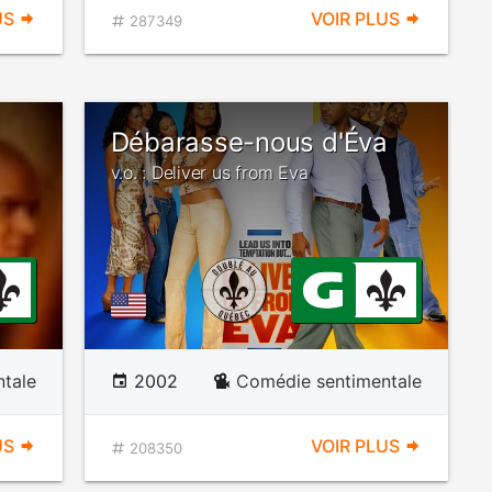
US
VOIR PLUS
287349
Débarasse-nous d'Éva
v.o. : Deliver us from Eva
tale
2002
Comédie sentimentale
US
VOIR PLUS
208350