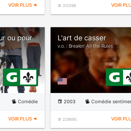
VOIR PLUS
VOIR PL
312598
eur ou pour
L'art de casser
v.o. : Breakin' All the Rules
ners
Comédie
2003
Comédie sentimen
VOIR PLUS
VOIR PL
229695