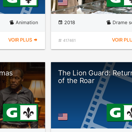
Animation
2018
Drame so
VOIR PLUS
VOIR PL
417461
tmas
The Lion Guard: Retur
of the Roar