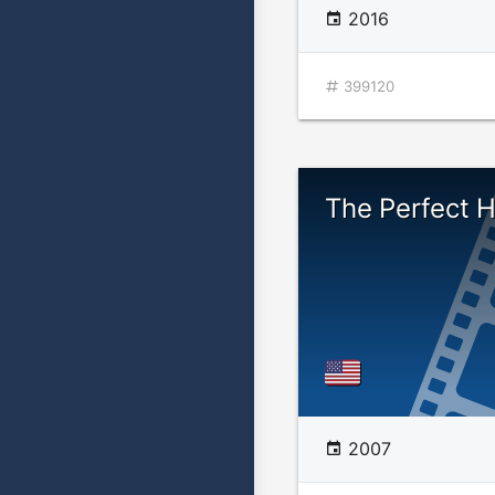
2016
399120
The Perfect H
2007