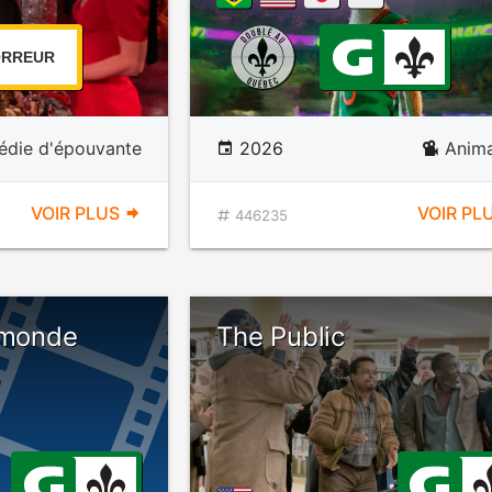
RREUR
die d'épouvante
2026
Anima
VOIR PLUS
VOIR PL
446235
 monde
The Public