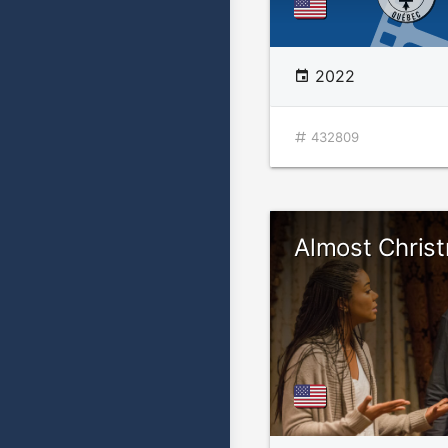
2022
432809
Almost Chris