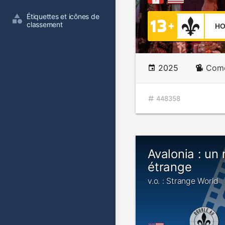
Étiquettes et icônes de 
classement
HO
2025
Comé
448358
Avalonia : un
étrange
v.o. : Strange World