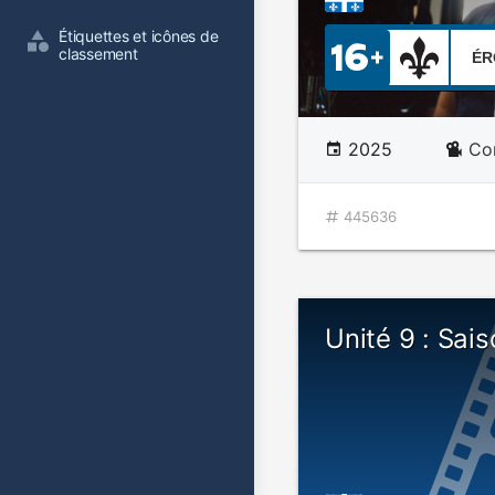
Étiquettes et icônes de 
classement
ÉR
2025
Co
445636
Unité 9 : Sais