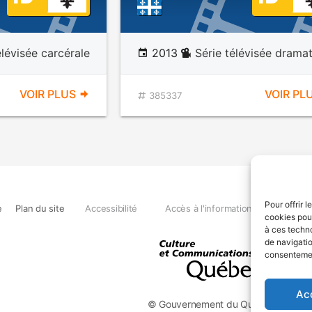
élévisée carcérale
2013
Série télévisée drama
VOIR PLUS
VOIR PL
385337
Pour offrir 
e
Plan du site
Accessibilité
Accès à l'information
Déclara
cookies pour
à ces techn
de navigatio
consentement
Ac
© Gouvernement du Québec, 2026