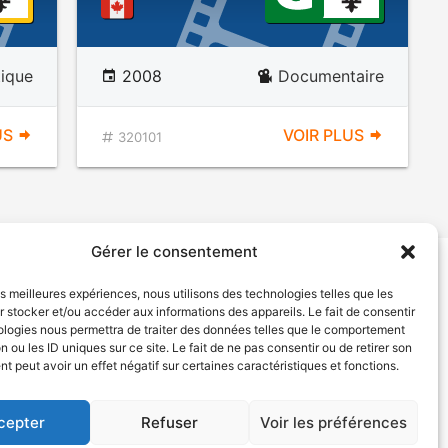
tique
2008
Documentaire
US
VOIR PLUS
320101
Gérer le consentement
les meilleures expériences, nous utilisons des technologies telles que les
tion de services
Politique de confidentialité
 stocker et/ou accéder aux informations des appareils. Le fait de consentir
ologies nous permettra de traiter des données telles que le comportement
n ou les ID uniques sur ce site. Le fait de ne pas consentir ou de retirer son
 peut avoir un effet négatif sur certaines caractéristiques et fonctions.
cepter
Refuser
Voir les préférences