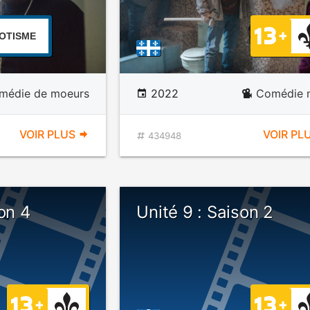
OTISME
médie de moeurs
2022
Comédie n
VOIR PLUS
VOIR PL
434948
on 4
Unité 9 : Saison 2