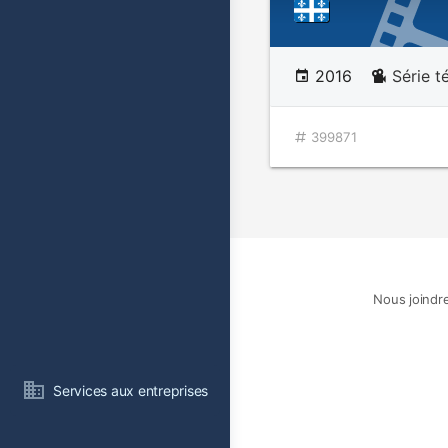
2016
Série t
399871
Nous joindr
Services aux entreprises