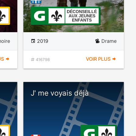
DÉCONSEILLÉ
AUX JEUNES
ENFANTS
oire
2019
Drame
US
VOIR PLUS
416798
J' me voyais déjà