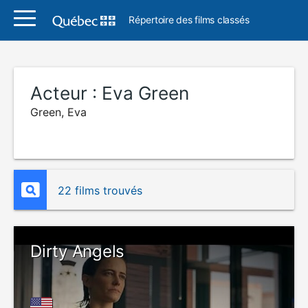
Répertoire des films classés
Acteur :
Eva Green
Green, Eva
22 films trouvés
Dirty Angels