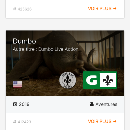
VOIR PLUS
425626
Dumbo
Autre titre : Dumbo Live Action
2019
Aventures
VOIR PLUS
412423