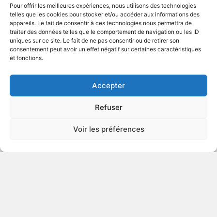
Pour offrir les meilleures expériences, nous utilisons des technologies
telles que les cookies pour stocker et/ou accéder aux informations des
appareils. Le fait de consentir à ces technologies nous permettra de
traiter des données telles que le comportement de navigation ou les ID
uniques sur ce site. Le fait de ne pas consentir ou de retirer son
2014
Suspense dramatique
consentement peut avoir un effet négatif sur certaines caractéristiques
et fonctions.
VOIR PLUS
389530
Accepter
Refuser
Penny Dreadful - Season 1
Voir les préférences
HORREUR