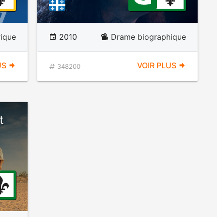
rique
2010
Drame biographique
US
VOIR PLUS
348200
t