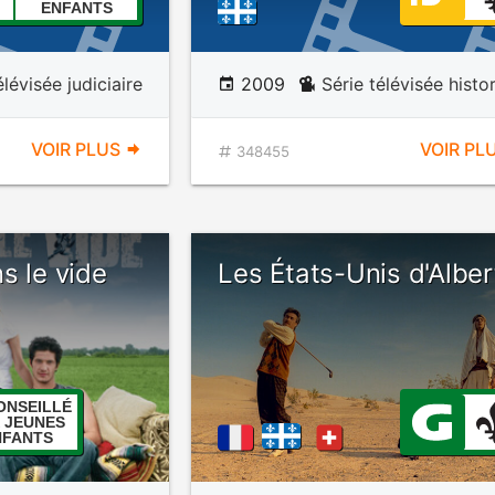
ENFANTS
élévisée judiciaire
2009
Série télévisée histo
VOIR PLUS
VOIR PL
348455
s le vide
Les États-Unis d'Alber
ONSEILLÉ
 JEUNES
NFANTS