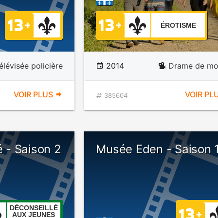
ÉROTISME
élévisée policière
2014
Drame de mo
VOIR PLUS
VOIR PL
385604
é - Saison 2
Musée Eden - Saison 
DÉCONSEILLÉ
AUX JEUNES