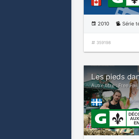
2010
Série t
359198
Les pieds dan
Autre titre : Free Fall
DÉC
AUX
E