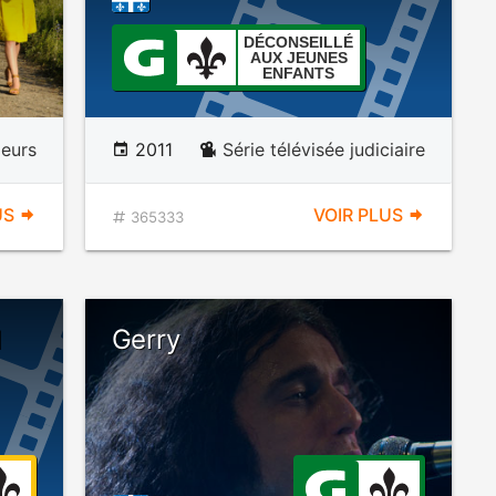
DÉCONSEILLÉ
AUX JEUNES
ENFANTS
eurs
2011
Série télévisée judiciaire
US
VOIR PLUS
365333
1
Gerry