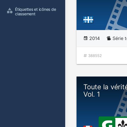
Étiquettes et icônes de 
classement
2014
Série t
388552
Toute la vérit
Vol. 1