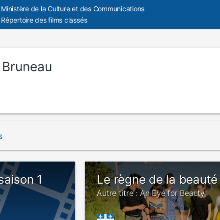
Ministère de la Culture et des Communications
Répertoire des films classés
c Bruneau
s
saison 1
Le règne de la beauté
Autre titre : An Eye for Beauty