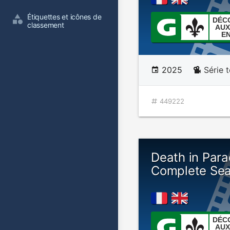
Étiquettes et icônes de 
DÉC
classement
AUX
E
2025
Série t
449222
Death in Para
Complete Sea
DÉC
AUX