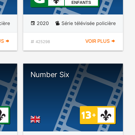
ENFANTS
cière
2020
Série télévisée policière
US
VOIR PLUS
425298
Number Six