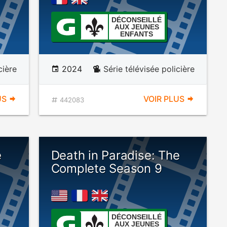
DÉCONSEILLÉ
AUX JEUNES
ENFANTS
cière
2024
Série télévisée policière
US
VOIR PLUS
442083
e
Death in Paradise: The
Complete Season 9
DÉCONSEILLÉ
AUX JEUNES