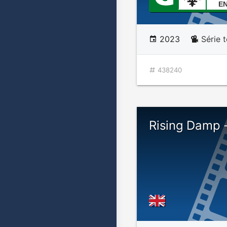
E
2023
Série t
438240
Rising Damp -