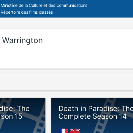
Ministère de la Culture et des Communications
Répertoire des films classés
 Warrington
dise: The
Death in Paradise: Th
son 15
Complete Season 14