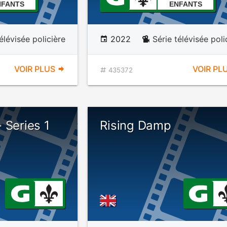
NFANTS
ENFANTS
élévisée policière
2022
Série télévisée poli
VOIR PLUS
VOIR PL
435372
 Series 1
Rising Damp