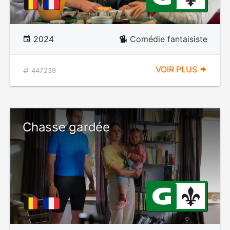
2024
Comédie fantaisiste
VOIR PLUS
447239
Chasse gardée