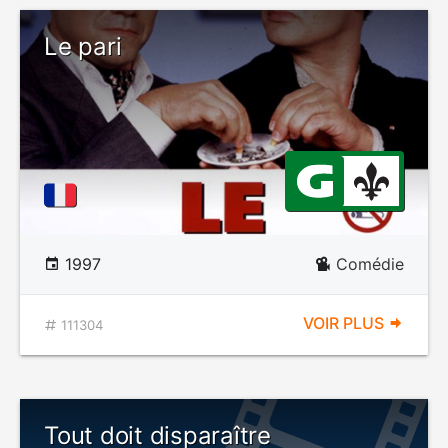
Le pari
1997
Comédie
VOIR PLUS
111304
Tout doit disparaître