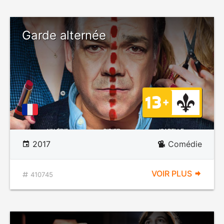
Garde alternée
2017
Comédie
VOIR PLUS
410745