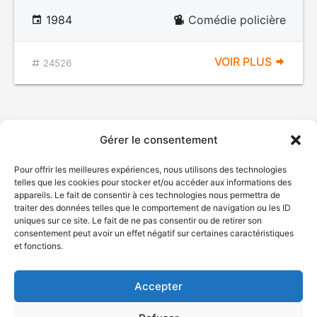
1984
Comédie policière
VOIR PLUS
24526
Gérer le consentement
Pour offrir les meilleures expériences, nous utilisons des technologies
telles que les cookies pour stocker et/ou accéder aux informations des
appareils. Le fait de consentir à ces technologies nous permettra de
traiter des données telles que le comportement de navigation ou les ID
uniques sur ce site. Le fait de ne pas consentir ou de retirer son
© Gouvernement du Québec, 2026
consentement peut avoir un effet négatif sur certaines caractéristiques
et fonctions.
Nous joindre
Plan du site
Accepter
Accessibilité
Accès à l'information