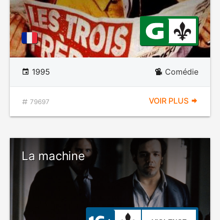
1995
Comédie
VOIR PLUS
79697
La machine